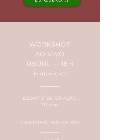
EU QUERO :)
WORKSHOP
AO VIVO
08/JUL — 18H
(+ gravação)
DESAFIO DE CRIAÇÃO
30 dias
+ MATERIAL INTERATIVO