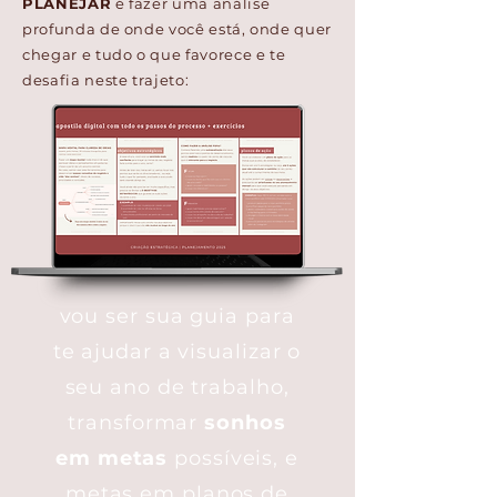
PLANEJAR
é fazer uma análise
profunda de onde você está, onde quer
chegar e tudo o que favorece e te
desafia neste trajeto:
vou ser sua guia para
te ajudar a visualizar o
seu ano de trabalho,
transformar
sonhos
em metas
possíveis, e
metas em planos de