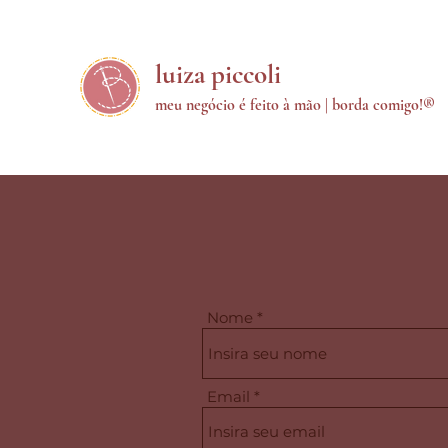
luiza piccoli
meu negócio é feito à mão | borda comigo!
®
Nome
Email