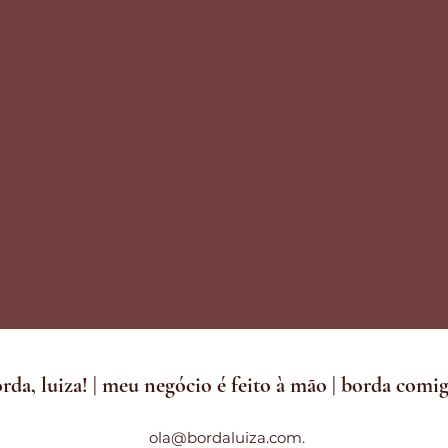
rda, luiza! | meu negócio é feito à mão | borda comi
ola@bordaluiza.com.